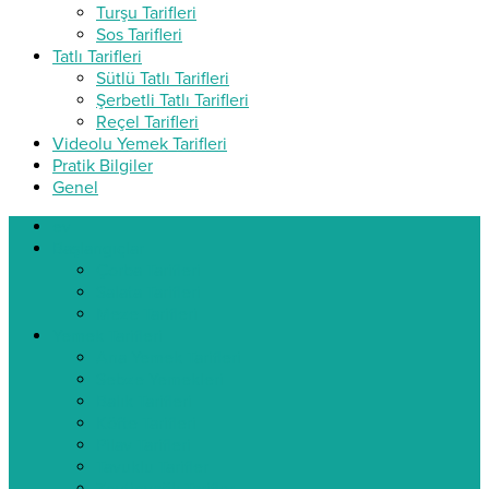
Turşu Tarifleri
Sos Tarifleri
Tatlı Tarifleri
Sütlü Tatlı Tarifleri
Şerbetli Tatlı Tarifleri
Reçel Tarifleri
Videolu Yemek Tarifleri
Pratik Bilgiler
Genel
ev
Başlangıçlar
Çorba Tarifleri
Salata Tarifleri
Meze Tarifleri
Yemek Tarifleri
Ana Yemek Tarifleri
Sebze Yemekleri
Balık Tarifleri
Köfte Tarifleri
Pilav Tarifleri
Tavuklu Tarifler