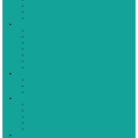
Zeytinyağlı Tarifler
Aperatif Tarifler
Bebek Yemek Tarifleri
Bugün Ne Pişirsem
Hamur İşleri
Kek Tarifleri
Kurabiye Tarifleri
Pasta Tarifleri
Poğaça Tarifleri
Pizza Tarifleri
Börek Tarifleri
Makarna Tarifleri
Tatlı Tarifleri
Sütlü Tatlı Tarifleri
Şerbetli Tatlı Tarifleri
Reçel Tarifleri
Diğer Tarifler
Turşu Tarifleri
Kışlık Tarifler
İçecek Tarifleri
Kahvaltılık Tarifleri
Ramazan İftar Menüleri
Videolu Yemek Tarifleri