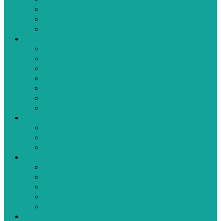
Zeytinyağlı Tarifler
Aperatif Tarifler
Bebek Yemek Tarifleri
Bugün Ne Pişirsem
Hamur İşleri
Kek Tarifleri
Kurabiye Tarifleri
Pasta Tarifleri
Poğaça Tarifleri
Pizza Tarifleri
Börek Tarifleri
Makarna Tarifleri
Tatlı Tarifleri
Sütlü Tatlı Tarifleri
Şerbetli Tatlı Tarifleri
Reçel Tarifleri
Diğer Tarifler
Turşu Tarifleri
Kışlık Tarifler
İçecek Tarifleri
Kahvaltılık Tarifleri
Ramazan İftar Menüleri
Videolu Yemek Tarifleri