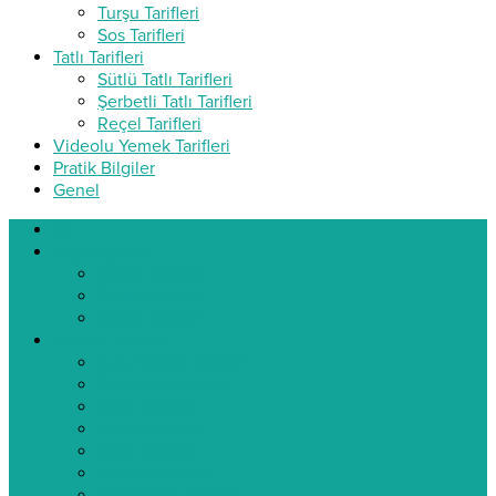
Turşu Tarifleri
Sos Tarifleri
Tatlı Tarifleri
Sütlü Tatlı Tarifleri
Şerbetli Tatlı Tarifleri
Reçel Tarifleri
Videolu Yemek Tarifleri
Pratik Bilgiler
Genel
ev
Başlangıçlar
Çorba Tarifleri
Salata Tarifleri
Meze Tarifleri
Yemek Tarifleri
Ana Yemek Tarifleri
Sebze Yemekleri
Balık Tarifleri
Köfte Tarifleri
Pilav Tarifleri
Tavuklu Tarifler