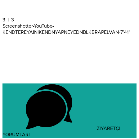
3
| 3
Screenshotter-YouTube-
KENDTEREYAINIKENDNYAPNEYEDNBLKBRAPELVAN-7’41”
ZİYARETÇİ
YORUMLARI