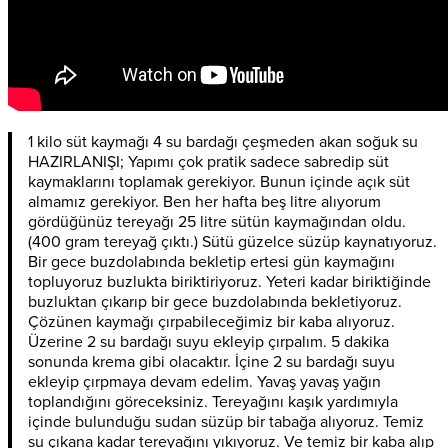
1 kilo süt kaymağı 4 su bardağı çeşmeden akan soğuk su
HAZIRLANIŞI; Yapımı çok pratik sadece sabredip süt
kaymaklarını toplamak gerekiyor. Bunun içinde açık süt
almamız gerekiyor. Ben her hafta beş litre alıyorum
gördüğünüz tereyağı 25 litre sütün kaymağından oldu.
(400 gram tereyağ çıktı.) Sütü güzelce süzüp kaynatıyoruz.
Bir gece buzdolabında bekletip ertesi gün kaymağını
topluyoruz buzlukta biriktiriyoruz. Yeteri kadar biriktiğinde
buzluktan çıkarıp bir gece buzdolabında bekletiyoruz.
Çözünen kaymağı çırpabileceğimiz bir kaba alıyoruz.
Üzerine 2 su bardağı suyu ekleyip çırpalım. 5 dakika
sonunda krema gibi olacaktır. İçine 2 su bardağı suyu
ekleyip çırpmaya devam edelim. Yavaş yavaş yağın
toplandığını göreceksiniz. Tereyağını kaşık yardımıyla
içinde bulunduğu sudan süzüp bir tabağa alıyoruz. Temiz
su çıkana kadar tereyağını yıkıyoruz. Ve temiz bir kaba alıp