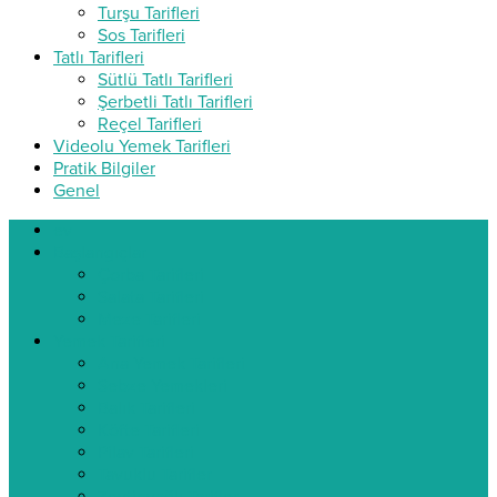
Turşu Tarifleri
Sos Tarifleri
Tatlı Tarifleri
Sütlü Tatlı Tarifleri
Şerbetli Tatlı Tarifleri
Reçel Tarifleri
Videolu Yemek Tarifleri
Pratik Bilgiler
Genel
ev
Başlangıçlar
Çorba Tarifleri
Salata Tarifleri
Meze Tarifleri
Yemek Tarifleri
Ana Yemek Tarifleri
Sebze Yemekleri
Balık Tarifleri
Köfte Tarifleri
Pilav Tarifleri
Tavuklu Tarifler