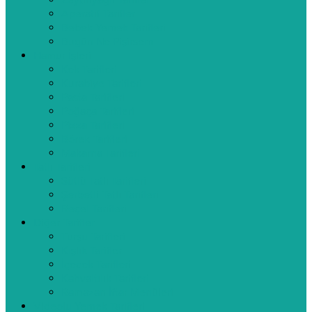
Zeytinyağlı Tarifler
Aperatif Tarifler
Bebek Yemek Tarifleri
Bugün Ne Pişirsem
Hamur İşleri
Kek Tarifleri
Kurabiye Tarifleri
Pasta Tarifleri
Poğaça Tarifleri
Pizza Tarifleri
Börek Tarifleri
Makarna Tarifleri
Tatlı Tarifleri
Sütlü Tatlı Tarifleri
Şerbetli Tatlı Tarifleri
Reçel Tarifleri
Diğer Tarifler
Turşu Tarifleri
Kışlık Tarifler
İçecek Tarifleri
Kahvaltılık Tarifleri
Ramazan İftar Menüleri
Videolu Yemek Tarifleri