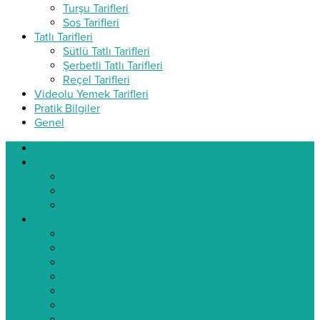
Turşu Tarifleri
Sos Tarifleri
Tatlı Tarifleri
Sütlü Tatlı Tarifleri
Şerbetli Tatlı Tarifleri
Reçel Tarifleri
Videolu Yemek Tarifleri
Pratik Bilgiler
Genel
ev
Başlangıçlar
Çorba Tarifleri
Salata Tarifleri
Meze Tarifleri
Yemek Tarifleri
Ana Yemek Tarifleri
Sebze Yemekleri
Balık Tarifleri
Köfte Tarifleri
Pilav Tarifleri
Tavuklu Tarifler