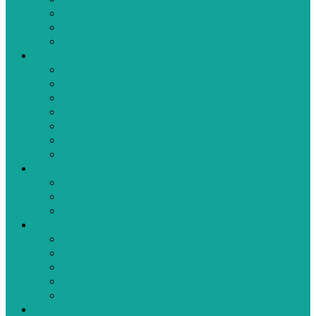
Zeytinyağlı Tarifler
Aperatif Tarifler
Bebek Yemek Tarifleri
Bugün Ne Pişirsem
Hamur İşleri
Kek Tarifleri
Kurabiye Tarifleri
Pasta Tarifleri
Poğaça Tarifleri
Pizza Tarifleri
Börek Tarifleri
Makarna Tarifleri
Tatlı Tarifleri
Sütlü Tatlı Tarifleri
Şerbetli Tatlı Tarifleri
Reçel Tarifleri
Diğer Tarifler
Turşu Tarifleri
Kışlık Tarifler
İçecek Tarifleri
Kahvaltılık Tarifleri
Ramazan İftar Menüleri
Videolu Yemek Tarifleri