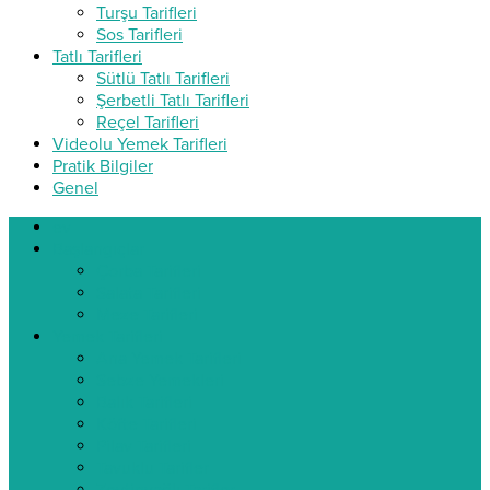
Turşu Tarifleri
Sos Tarifleri
Tatlı Tarifleri
Sütlü Tatlı Tarifleri
Şerbetli Tatlı Tarifleri
Reçel Tarifleri
Videolu Yemek Tarifleri
Pratik Bilgiler
Genel
ev
Başlangıçlar
Çorba Tarifleri
Salata Tarifleri
Meze Tarifleri
Yemek Tarifleri
Ana Yemek Tarifleri
Sebze Yemekleri
Balık Tarifleri
Köfte Tarifleri
Pilav Tarifleri
Tavuklu Tarifler