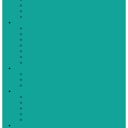
Zeytinyağlı Tarifler
Aperatif Tarifler
Bebek Yemek Tarifleri
Bugün Ne Pişirsem
Hamur İşleri
Kek Tarifleri
Kurabiye Tarifleri
Pasta Tarifleri
Poğaça Tarifleri
Pizza Tarifleri
Börek Tarifleri
Makarna Tarifleri
Tatlı Tarifleri
Sütlü Tatlı Tarifleri
Şerbetli Tatlı Tarifleri
Reçel Tarifleri
Diğer Tarifler
Turşu Tarifleri
Kışlık Tarifler
İçecek Tarifleri
Kahvaltılık Tarifleri
Ramazan İftar Menüleri
Videolu Yemek Tarifleri