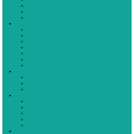
Zeytinyağlı Tarifler
Aperatif Tarifler
Bebek Yemek Tarifleri
Bugün Ne Pişirsem
Hamur İşleri
Kek Tarifleri
Kurabiye Tarifleri
Pasta Tarifleri
Poğaça Tarifleri
Pizza Tarifleri
Börek Tarifleri
Makarna Tarifleri
Tatlı Tarifleri
Sütlü Tatlı Tarifleri
Şerbetli Tatlı Tarifleri
Reçel Tarifleri
Diğer Tarifler
Turşu Tarifleri
Kışlık Tarifler
İçecek Tarifleri
Kahvaltılık Tarifleri
Ramazan İftar Menüleri
Videolu Yemek Tarifleri