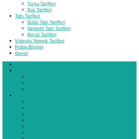
Turşu Tarifleri
Sos Tarifleri
Tatlı Tarifleri
Sütlü Tatlı Tarifleri
Şerbetli Tatlı Tarifleri
Reçel Tarifleri
Videolu Yemek Tarifleri
Pratik Bilgiler
Genel
ev
Başlangıçlar
Çorba Tarifleri
Salata Tarifleri
Meze Tarifleri
Yemek Tarifleri
Ana Yemek Tarifleri
Sebze Yemekleri
Balık Tarifleri
Köfte Tarifleri
Pilav Tarifleri
Tavuklu Tarifler