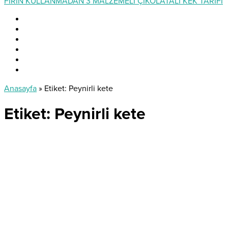
FIRIN KULLANMADAN 3 MALZEMELİ ÇİKOLATALI KEK TARİFİ
Anasayfa
»
Etiket: Peynirli kete
Etiket:
Peynirli kete