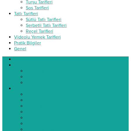
Turşu Tarifleri
Sos Tarifleri
Tatlı Tarifleri
Sütlü Tatlı Tarifleri
Şerbetli Tatlı Tarifleri
Reçel Tarifleri
Videolu Yemek Tarifleri
Pratik Bilgiler
Genel
ev
Başlangıçlar
Çorba Tarifleri
Salata Tarifleri
Meze Tarifleri
Yemek Tarifleri
Ana Yemek Tarifleri
Sebze Yemekleri
Balık Tarifleri
Köfte Tarifleri
Pilav Tarifleri
Tavuklu Tarifler
Zeytinyağlı Tarifler