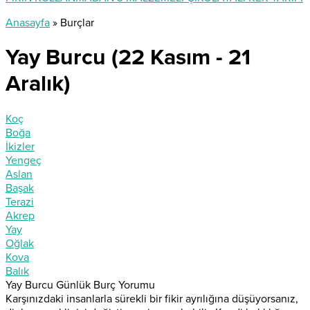
Anasayfa
»
Burçlar
Yay Burcu (22 Kasım - 21
Aralık)
Koç
Boğa
İkizler
Yengeç
Aslan
Başak
Terazi
Akrep
Yay
Oğlak
Kova
Balık
Yay Burcu Günlük Burç Yorumu
Karşınızdaki insanlarla sürekli bir fikir ayrılığına düşüyorsanız,