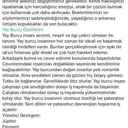
dinleme şeklinizi değiştirmeniz gerekebilir. Kendi haklılığınızı
ispatlamak için harcadığınız enerjiyi, ortak bir çözüm bulmak
için kullanmak çok daha akıllıcadır. Beklentilerinizi ve
söylemlerinizi sadeleştirdiğinizde, yaşadığınız o anlamsız
iletişim kopuklukları da son bulacaktır.
Yay Burcu Özellikleri
Yay Burcu insanı sevimli, neşeli ve ilgi çekici olmaları ile
tanınır. Yay burcu insanının her zaman bir ideali ve başarmak
istediği hedefleri vardır. Bunları gerçekleştirmek için tıpkı bir
ok'un fırlaması gibi direkt ve çok hızlı hareket ederler.
Arkadaşlık kurma ve cevre edinme konularında başarılıdırlar.
Cevrelerindeki insannları doğallıkları sayesinde kendilerine
bağlayabilirler. Yay burcundan doğan insanlar pek romantik
olmazlar. Ama sevdikleri zaman da gözleri hiç birşey görmez.
Tutku ile bağlanırlar. Genelliklede titiz olurlar. Yay burcu insanı
çalışmayı çok sevdiğinden dolayı iş hayatında da başarılıdır.
Çalışkan olmalarından dolayı iş hayatında yükselmeleride
kolay olur. Yay burcu insanının olumsuz özelliği ise patavatsız
olmalarıdır. Sivri dilleri ve patavatsız davranışları başlarına iş
açabilir.
Yönetici Gezegeni:
Jüpiter
Element: