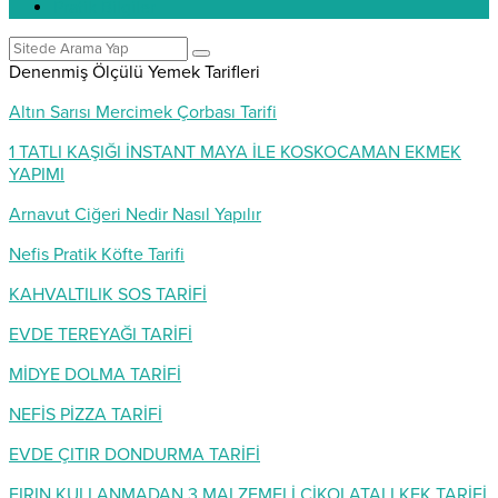
Pratik Bilgiler
Denenmiş Ölçülü Yemek Tarifleri
Altın Sarısı Mercimek Çorbası Tarifi
1 TATLI KAŞIĞI İNSTANT MAYA İLE KOSKOCAMAN EKMEK
YAPIMI
Arnavut Ciğeri Nedir Nasıl Yapılır
Nefis Pratik Köfte Tarifi
KAHVALTILIK SOS TARİFİ
EVDE TEREYAĞI TARİFİ
MİDYE DOLMA TARİFİ
NEFİS PİZZA TARİFİ
EVDE ÇITIR DONDURMA TARİFİ
FIRIN KULLANMADAN 3 MALZEMELİ ÇİKOLATALI KEK TARİFİ