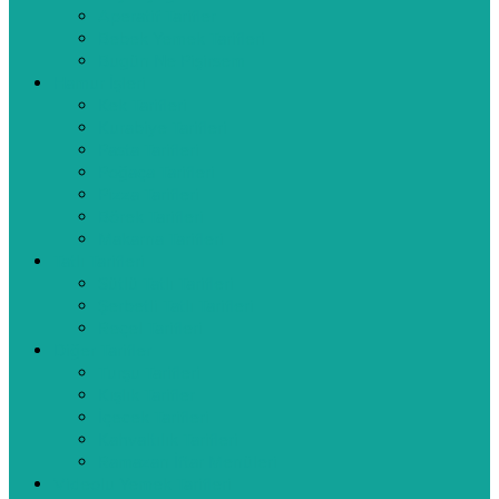
Aperatif Tarifler
Bebek Yemek Tarifleri
Bugün Ne Pişirsem
Hamur İşleri
Kek Tarifleri
Kurabiye Tarifleri
Pasta Tarifleri
Poğaça Tarifleri
Pizza Tarifleri
Börek Tarifleri
Makarna Tarifleri
Tatlı Tarifleri
Sütlü Tatlı Tarifleri
Şerbetli Tatlı Tarifleri
Reçel Tarifleri
Diğer Tarifler
Turşu Tarifleri
Kışlık Tarifler
İçecek Tarifleri
Kahvaltılık Tarifleri
Ramazan İftar Menüleri
Videolu Yemek Tarifleri