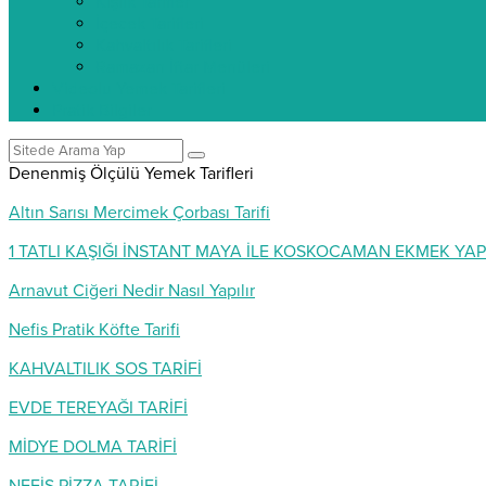
Kışlık Tarifler
İçecek Tarifleri
Kahvaltılık Tarifleri
Ramazan İftar Menüleri
Videolu Yemek Tarifleri
Pratik Bilgiler
Denenmiş Ölçülü Yemek Tarifleri
Altın Sarısı Mercimek Çorbası Tarifi
1 TATLI KAŞIĞI İNSTANT MAYA İLE KOSKOCAMAN EKMEK YAP
Arnavut Ciğeri Nedir Nasıl Yapılır
Nefis Pratik Köfte Tarifi
KAHVALTILIK SOS TARİFİ
EVDE TEREYAĞI TARİFİ
MİDYE DOLMA TARİFİ