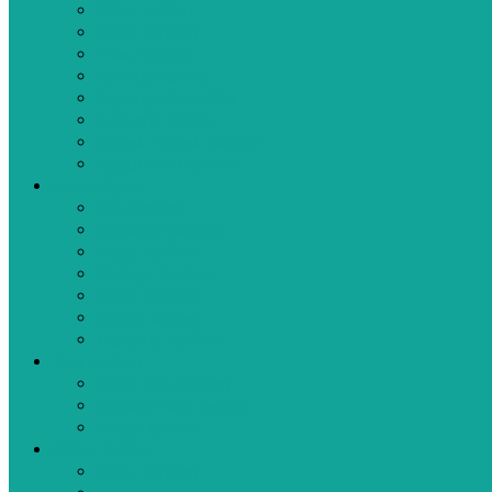
Balık Tarifleri
Köfte Tarifleri
Pilav Tarifleri
Tavuklu Tarifler
Zeytinyağlı Tarifler
Aperatif Tarifler
Bebek Yemek Tarifleri
Bugün Ne Pişirsem
Hamur İşleri
Kek Tarifleri
Kurabiye Tarifleri
Pasta Tarifleri
Poğaça Tarifleri
Pizza Tarifleri
Börek Tarifleri
Makarna Tarifleri
Tatlı Tarifleri
Sütlü Tatlı Tarifleri
Şerbetli Tatlı Tarifleri
Reçel Tarifleri
Diğer Tarifler
Turşu Tarifleri