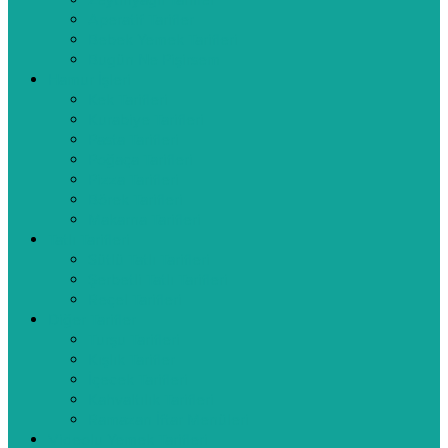
Zeytinyağlı Tarifler
Aperatif Tarifler
Bebek Yemek Tarifleri
Bugün Ne Pişirsem
Hamur İşleri
Kek Tarifleri
Kurabiye Tarifleri
Pasta Tarifleri
Poğaça Tarifleri
Pizza Tarifleri
Börek Tarifleri
Makarna Tarifleri
Tatlı Tarifleri
Sütlü Tatlı Tarifleri
Şerbetli Tatlı Tarifleri
Reçel Tarifleri
Diğer Tarifler
Turşu Tarifleri
Kışlık Tarifler
İçecek Tarifleri
Kahvaltılık Tarifleri
Ramazan İftar Menüleri
Videolu Yemek Tarifleri