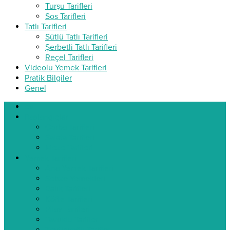
Turşu Tarifleri
Sos Tarifleri
Tatlı Tarifleri
Sütlü Tatlı Tarifleri
Şerbetli Tatlı Tarifleri
Reçel Tarifleri
Videolu Yemek Tarifleri
Pratik Bilgiler
Genel
ev
Başlangıçlar
Çorba Tarifleri
Salata Tarifleri
Meze Tarifleri
Yemek Tarifleri
Ana Yemek Tarifleri
Sebze Yemekleri
Balık Tarifleri
Köfte Tarifleri
Pilav Tarifleri
Tavuklu Tarifler