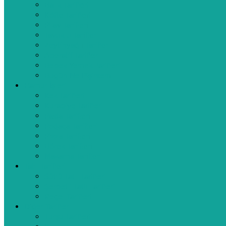
Balık Tarifleri
Köfte Tarifleri
Pilav Tarifleri
Tavuklu Tarifler
Zeytinyağlı Tarifler
Aperatif Tarifler
Bebek Yemek Tarifleri
Bugün Ne Pişirsem
Hamur İşleri
Kek Tarifleri
Kurabiye Tarifleri
Pasta Tarifleri
Poğaça Tarifleri
Pizza Tarifleri
Börek Tarifleri
Makarna Tarifleri
Tatlı Tarifleri
Sütlü Tatlı Tarifleri
Şerbetli Tatlı Tarifleri
Reçel Tarifleri
Diğer Tarifler
Turşu Tarifleri