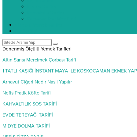
Kışlık Tarifler
İçecek Tarifleri
Kahvaltılık Tarifleri
Ramazan İftar Menüleri
Videolu Yemek Tarifleri
Pratik Bilgiler
Denenmiş Ölçülü Yemek Tarifleri
Altın Sarısı Mercimek Çorbası Tarifi
1 TATLI KAŞIĞI İNSTANT MAYA İLE KOSKOCAMAN EKMEK YAP
Arnavut Ciğeri Nedir Nasıl Yapılır
Nefis Pratik Köfte Tarifi
KAHVALTILIK SOS TARİFİ
EVDE TEREYAĞI TARİFİ
MİDYE DOLMA TARİFİ