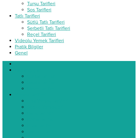
Turşu Tarifleri
Sos Tarifleri
Tatlı Tarifleri
Sütlü Tatlı Tarifleri
Şerbetli Tatlı Tarifleri
Reçel Tarifleri
Videolu Yemek Tarifleri
Pratik Bilgiler
Genel
ev
Başlangıçlar
Çorba Tarifleri
Salata Tarifleri
Meze Tarifleri
Yemek Tarifleri
Ana Yemek Tarifleri
Sebze Yemekleri
Balık Tarifleri
Köfte Tarifleri
Pilav Tarifleri
Tavuklu Tarifler