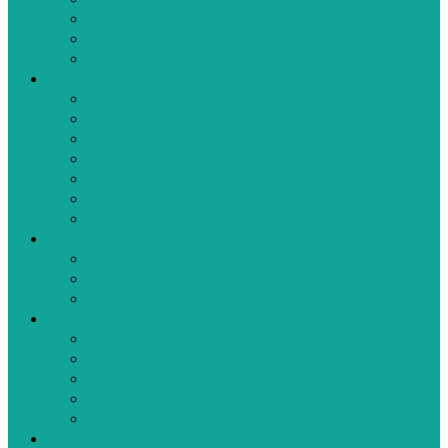
Zeytinyağlı Tarifler
Aperatif Tarifler
Bebek Yemek Tarifleri
Bugün Ne Pişirsem
Hamur İşleri
Kek Tarifleri
Kurabiye Tarifleri
Pasta Tarifleri
Poğaça Tarifleri
Pizza Tarifleri
Börek Tarifleri
Makarna Tarifleri
Tatlı Tarifleri
Sütlü Tatlı Tarifleri
Şerbetli Tatlı Tarifleri
Reçel Tarifleri
Diğer Tarifler
Turşu Tarifleri
Kışlık Tarifler
İçecek Tarifleri
Kahvaltılık Tarifleri
Ramazan İftar Menüleri
Videolu Yemek Tarifleri