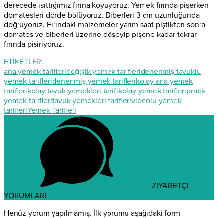
derecede ısıttığımız fırına koyuyoruz. Yemek fırında pişerken
domatesleri dörde bölüyoruz. Biberleri 3 cm uzunluğunda
doğruyoruz. Fırındaki malzemeler yarım saat piştikten sonra
domates ve biberleri üzerine döşeyip pişene kadar tekrar
fırında pişiriyoruz.
ETİKETLER:
ana yemek tarifleri
değişik yemek tarifleri
denenmiş tavuklu
yemek tarifleri
denenmiş yemek tarifleri
kolay ana yemek
tarifleri
kolay tavuk yemekleri tarifi
kolay yemek tarifleri
pratik
yemek tarifleri
tavuk yemekleri tarifleri
videolu yemek
tarifleri
Yemek Tarifleri
ZİYARETÇİ
YORUMLARI
Henüz yorum yapılmamış. İlk yorumu aşağıdaki form