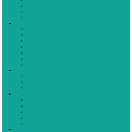
Zeytinyağlı Tarifler
Aperatif Tarifler
Bebek Yemek Tarifleri
Bugün Ne Pişirsem
Hamur İşleri
Kek Tarifleri
Kurabiye Tarifleri
Pasta Tarifleri
Poğaça Tarifleri
Pizza Tarifleri
Börek Tarifleri
Makarna Tarifleri
Tatlı Tarifleri
Sütlü Tatlı Tarifleri
Şerbetli Tatlı Tarifleri
Reçel Tarifleri
Diğer Tarifler
Turşu Tarifleri
Kışlık Tarifler
İçecek Tarifleri
Kahvaltılık Tarifleri
Ramazan İftar Menüleri
Videolu Yemek Tarifleri