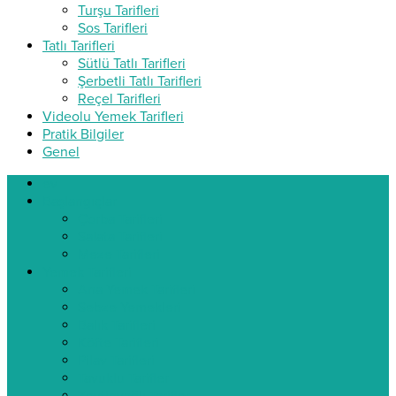
Turşu Tarifleri
Sos Tarifleri
Tatlı Tarifleri
Sütlü Tatlı Tarifleri
Şerbetli Tatlı Tarifleri
Reçel Tarifleri
Videolu Yemek Tarifleri
Pratik Bilgiler
Genel
ev
Başlangıçlar
Çorba Tarifleri
Salata Tarifleri
Meze Tarifleri
Yemek Tarifleri
Ana Yemek Tarifleri
Sebze Yemekleri
Balık Tarifleri
Köfte Tarifleri
Pilav Tarifleri
Tavuklu Tarifler