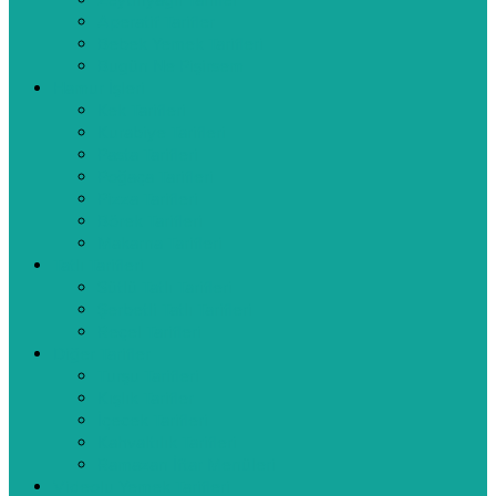
Zeytinyağlı Tarifler
Aperatif Tarifler
Bebek Yemek Tarifleri
Bugün Ne Pişirsem
Hamur İşleri
Kek Tarifleri
Kurabiye Tarifleri
Pasta Tarifleri
Poğaça Tarifleri
Pizza Tarifleri
Börek Tarifleri
Makarna Tarifleri
Tatlı Tarifleri
Sütlü Tatlı Tarifleri
Şerbetli Tatlı Tarifleri
Reçel Tarifleri
Diğer Tarifler
Turşu Tarifleri
Kışlık Tarifler
İçecek Tarifleri
Kahvaltılık Tarifleri
Ramazan İftar Menüleri
Videolu Yemek Tarifleri