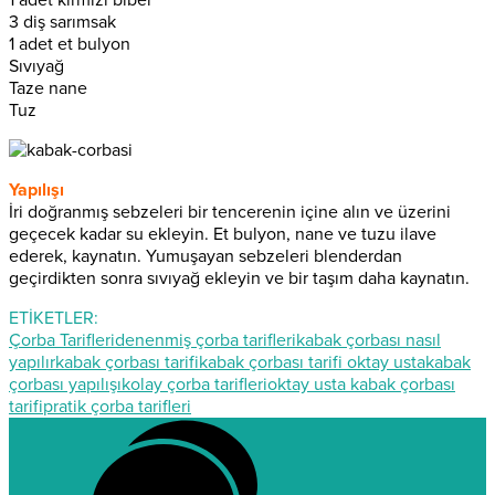
3 diş sarımsak
1 adet et bulyon
Sıvıyağ
Taze nane
Tuz
Yapılışı
İri doğranmış sebzeleri bir tencerenin içine alın ve üzerini
geçecek kadar su ekleyin. Et bulyon, nane ve tuzu ilave
ederek, kaynatın. Yumuşayan sebzeleri blenderdan
geçirdikten sonra sıvıyağ ekleyin ve bir taşım daha kaynatın.
ETİKETLER:
Çorba Tarifleri
denenmiş çorba tarifleri
kabak çorbası nasıl
yapılır
kabak çorbası tarifi
kabak çorbası tarifi oktay usta
kabak
çorbası yapılışı
kolay çorba tarifleri
oktay usta kabak çorbası
tarifi
pratik çorba tarifleri