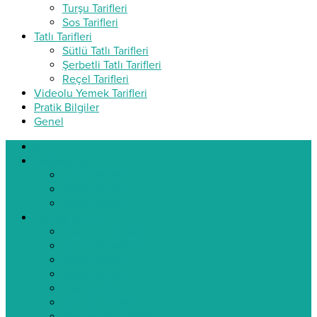
Turşu Tarifleri
Sos Tarifleri
Tatlı Tarifleri
Sütlü Tatlı Tarifleri
Şerbetli Tatlı Tarifleri
Reçel Tarifleri
Videolu Yemek Tarifleri
Pratik Bilgiler
Genel
ev
Başlangıçlar
Çorba Tarifleri
Salata Tarifleri
Meze Tarifleri
Yemek Tarifleri
Ana Yemek Tarifleri
Sebze Yemekleri
Balık Tarifleri
Köfte Tarifleri
Pilav Tarifleri
Tavuklu Tarifler