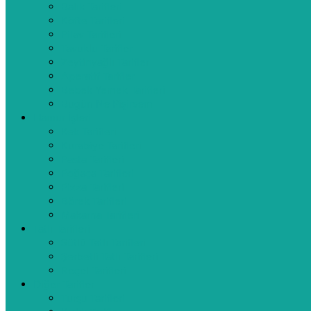
Balık Tarifleri
Köfte Tarifleri
Pilav Tarifleri
Tavuklu Tarifler
Zeytinyağlı Tarifler
Aperatif Tarifler
Bebek Yemek Tarifleri
Bugün Ne Pişirsem
Hamur İşleri
Kek Tarifleri
Kurabiye Tarifleri
Pasta Tarifleri
Poğaça Tarifleri
Pizza Tarifleri
Börek Tarifleri
Makarna Tarifleri
Tatlı Tarifleri
Sütlü Tatlı Tarifleri
Şerbetli Tatlı Tarifleri
Reçel Tarifleri
Diğer Tarifler
Turşu Tarifleri