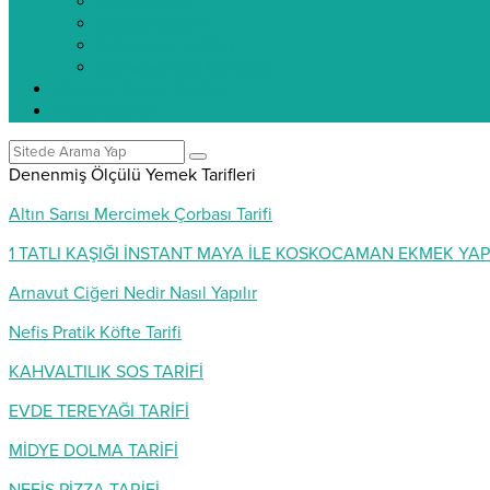
Kışlık Tarifler
İçecek Tarifleri
Kahvaltılık Tarifleri
Ramazan İftar Menüleri
Videolu Yemek Tarifleri
Pratik Bilgiler
Denenmiş Ölçülü Yemek Tarifleri
Altın Sarısı Mercimek Çorbası Tarifi
1 TATLI KAŞIĞI İNSTANT MAYA İLE KOSKOCAMAN EKMEK YAP
Arnavut Ciğeri Nedir Nasıl Yapılır
Nefis Pratik Köfte Tarifi
KAHVALTILIK SOS TARİFİ
EVDE TEREYAĞI TARİFİ
MİDYE DOLMA TARİFİ