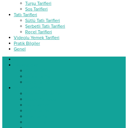
Turşu Tarifleri
Sos Tarifleri
Tatlı Tarifleri
Sütlü Tatlı Tarifleri
Şerbetli Tatlı Tarifleri
Reçel Tarifleri
Videolu Yemek Tarifleri
Pratik Bilgiler
Genel
ev
Başlangıçlar
Çorba Tarifleri
Salata Tarifleri
Meze Tarifleri
Yemek Tarifleri
Ana Yemek Tarifleri
Sebze Yemekleri
Balık Tarifleri
Köfte Tarifleri
Pilav Tarifleri
Tavuklu Tarifler