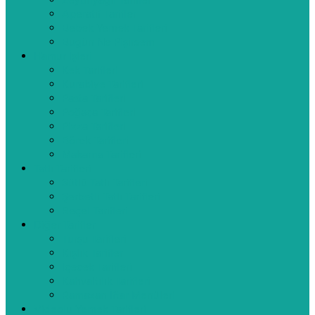
Zeytinyağlı Tarifler
Aperatif Tarifler
Bebek Yemek Tarifleri
Bugün Ne Pişirsem
Hamur İşleri
Kek Tarifleri
Kurabiye Tarifleri
Pasta Tarifleri
Poğaça Tarifleri
Pizza Tarifleri
Börek Tarifleri
Makarna Tarifleri
Tatlı Tarifleri
Sütlü Tatlı Tarifleri
Şerbetli Tatlı Tarifleri
Reçel Tarifleri
Diğer Tarifler
Turşu Tarifleri
Kışlık Tarifler
İçecek Tarifleri
Kahvaltılık Tarifleri
Ramazan İftar Menüleri
Videolu Yemek Tarifleri