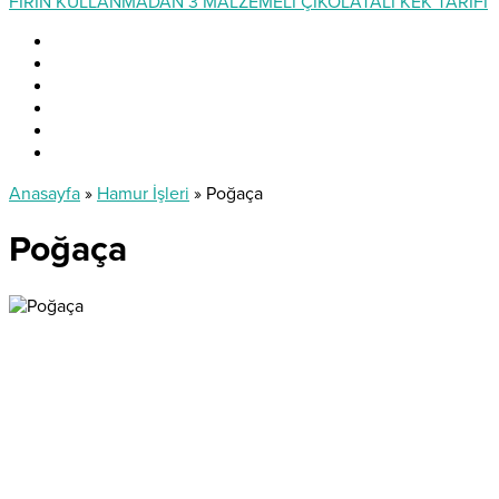
FIRIN KULLANMADAN 3 MALZEMELİ ÇİKOLATALI KEK TARİFİ
Anasayfa
»
Hamur İşleri
»
Poğaça
Poğaça