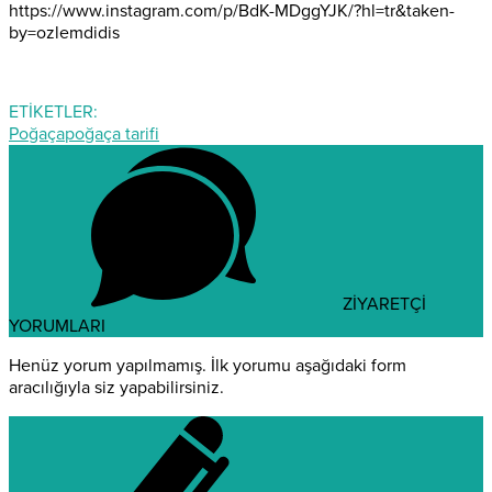
https://www.instagram.com/
p/BdK-MDggYJK/
?hl=tr&taken-
by=ozlemdidis
ETİKETLER:
Poğaça
poğaça tarifi
ZİYARETÇİ
YORUMLARI
Henüz yorum yapılmamış. İlk yorumu aşağıdaki form
aracılığıyla siz yapabilirsiniz.