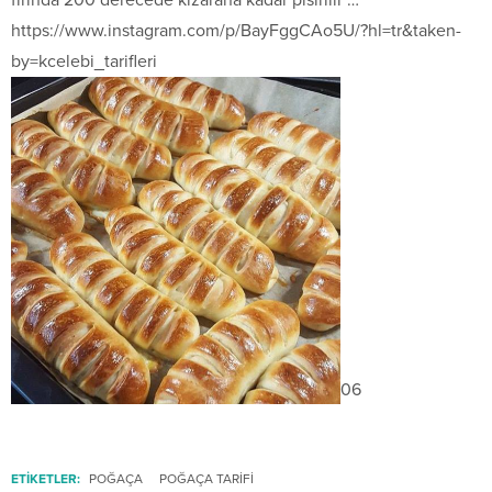
https://www.instagram.com/
p/BayFggCAo5U/
?hl=tr&taken-
by=kcelebi_tar
ifleri
06
ETİKETLER:
POĞAÇA
POĞAÇA TARIFI