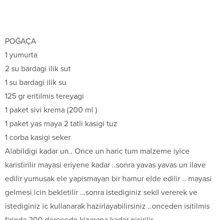
POĞAÇA
1 yumurta
2 su bardagi ilik sut
1 su bardagi ilik su
125 gr eritilmis tereyagi
1 paket sivi krema (200 ml )
1 paket yas maya 2 tatli kasigi tuz
1 corba kasigi seker
Alabildigi kadar un.. Once un haric tum malzeme iyice
karistirilir mayasi eriyene kadar ..sonra yavas yavas un ilave
edilir yumusak ele yapismayan bir hamur elde edilir .. mayasi
gelmesi icin bekletilir …sonra istediginiz sekil vererek ve
istediginiz ic kullanarak hazirlayabilirsiniz ..onceden isitilmis
firinda 200 derecede kizarana kadar pisirilir …