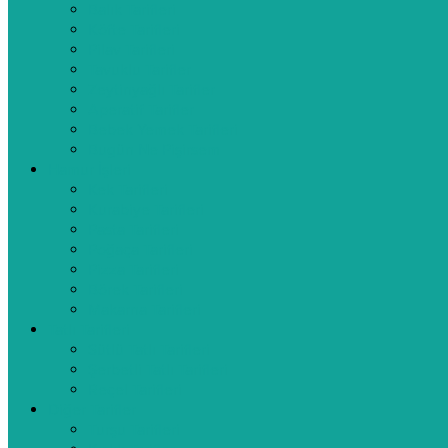
Balık Tarifleri
Köfte Tarifleri
Pilav Tarifleri
Tavuklu Tarifler
Zeytinyağlı Tarifler
Aperatif Tarifler
Bebek Yemek Tarifleri
Bugün Ne Pişirsem
Hamur İşleri
Kek Tarifleri
Kurabiye Tarifleri
Pasta Tarifleri
Poğaça Tarifleri
Pizza Tarifleri
Börek Tarifleri
Makarna Tarifleri
Tatlı Tarifleri
Sütlü Tatlı Tarifleri
Şerbetli Tatlı Tarifleri
Reçel Tarifleri
Diğer Tarifler
Turşu Tarifleri