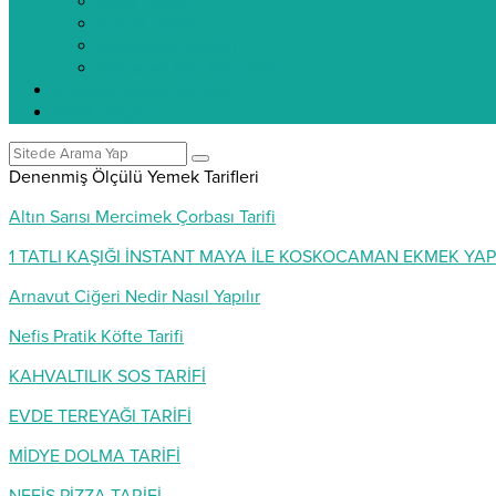
Kışlık Tarifler
İçecek Tarifleri
Kahvaltılık Tarifleri
Ramazan İftar Menüleri
Videolu Yemek Tarifleri
Pratik Bilgiler
Denenmiş Ölçülü Yemek Tarifleri
Altın Sarısı Mercimek Çorbası Tarifi
1 TATLI KAŞIĞI İNSTANT MAYA İLE KOSKOCAMAN EKMEK YAP
Arnavut Ciğeri Nedir Nasıl Yapılır
Nefis Pratik Köfte Tarifi
KAHVALTILIK SOS TARİFİ
EVDE TEREYAĞI TARİFİ
MİDYE DOLMA TARİFİ