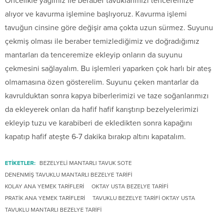
Öncelikle yağımız ile beraber tavuklarımızı tenceremize
alıyor ve kavurma işlemine başlıyoruz. Kavurma işlemi
tavuğun cinsine göre değişir ama çokta uzun sürmez. Suyunu
çekmiş olması ile beraber temizlediğimiz ve doğradığımız
mantarları da tenceremize ekleyip onların da suyunu
çekmesini sağlayalım. Bu işlemleri yaparken çok harlı bir ateş
olmamasına özen gösterelim. Suyunu çeken mantarlar da
kavrulduktan sonra kapya biberlerimizi ve taze soğanlarımızı
da ekleyerek onları da hafif hafif karıştırıp bezelyelerimizi
ekleyip tuzu ve karabiberi de ekledikten sonra kapağını
kapatıp hafif ateşte 6-7 dakika bırakıp altını kapatalım.
ETİKETLER:
BEZELYELI MANTARLI TAVUK SOTE
DENENMIŞ TAVUKLU MANTARLI BEZELYE TARIFI
KOLAY ANA YEMEK TARIFLERI
OKTAY USTA BEZELYE TARIFI
PRATIK ANA YEMEK TARIFLERI
TAVUKLU BEZELYE TARIFI OKTAY USTA
TAVUKLU MANTARLI BEZELYE TARIFI