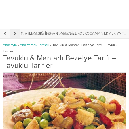
Altın Sarısı Mercimek Çorbası Tarifi
1 TATLI KAŞIĞI İNSTANT MAYA İLE KOSKOCAMAN EKMEK YAPIMI
A
Anasayfa
»
Ana Yemek Tarifleri
»
Tavuklu & Mantarlı Bezelye Tarifi – Tavuklu
Tarifler
Tavuklu & Mantarlı Bezelye Tarifi –
Tavuklu Tarifler