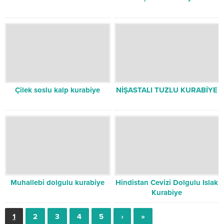
Çilek soslu kalp kurabiye
NİŞASTALI TUZLU KURABİYE
Muhallebi dolgulu kurabiye
Hindistan Cevizi Dolgulu Islak
Kurabiye
1
2
3
4
5
›
»