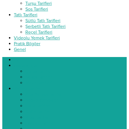
Turşu Tarifleri
Sos Tarifleri
Tatlı Tarifleri
Sütlü Tatlı Tarifleri
Şerbetli Tatlı Tarifleri
Reçel Tarifleri
Videolu Yemek Tarifleri
Pratik Bilgiler
Genel
ev
Başlangıçlar
Çorba Tarifleri
Salata Tarifleri
Meze Tarifleri
Yemek Tarifleri
Ana Yemek Tarifleri
Sebze Yemekleri
Balık Tarifleri
Köfte Tarifleri
Pilav Tarifleri
Tavuklu Tarifler