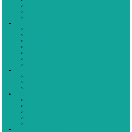
Zeytinyağlı Tarifler
Aperatif Tarifler
Bebek Yemek Tarifleri
Bugün Ne Pişirsem
Hamur İşleri
Kek Tarifleri
Kurabiye Tarifleri
Pasta Tarifleri
Poğaça Tarifleri
Pizza Tarifleri
Börek Tarifleri
Makarna Tarifleri
Tatlı Tarifleri
Sütlü Tatlı Tarifleri
Şerbetli Tatlı Tarifleri
Reçel Tarifleri
Diğer Tarifler
Turşu Tarifleri
Kışlık Tarifler
İçecek Tarifleri
Kahvaltılık Tarifleri
Ramazan İftar Menüleri
Videolu Yemek Tarifleri