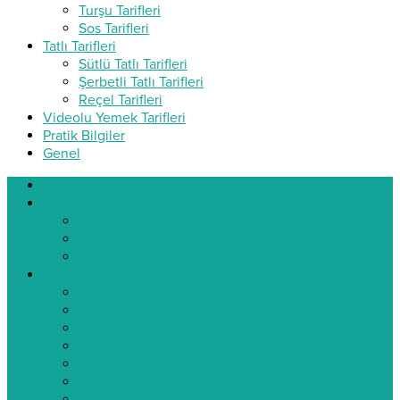
Turşu Tarifleri
Sos Tarifleri
Tatlı Tarifleri
Sütlü Tatlı Tarifleri
Şerbetli Tatlı Tarifleri
Reçel Tarifleri
Videolu Yemek Tarifleri
Pratik Bilgiler
Genel
ev
Başlangıçlar
Çorba Tarifleri
Salata Tarifleri
Meze Tarifleri
Yemek Tarifleri
Ana Yemek Tarifleri
Sebze Yemekleri
Balık Tarifleri
Köfte Tarifleri
Pilav Tarifleri
Tavuklu Tarifler