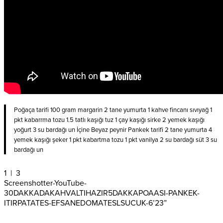
Poğaça tarifi 100 gram margarin 2 tane yumurta 1 kahve fincanı sıvıyağ 1
pkt kabarrma tozu 1.5 tatlı kaşığı tuz 1 çay kaşığı sirke 2 yemek kaşığı
yoğurt 3 su bardağı un İçine Beyaz peynir Pankek tarifi 2 tane yumurta 4
yemek kaşığı şeker 1 pkt kabartma tozu 1 pkt vanilya 2 su bardağı süt 3 su
bardağı un
1
| 3
Screenshotter-YouTube-
30DAKKADAKAHVALTIHAZIR5DAKKAPOAASI-PANKEK-
ITIRPATATES-EFSANEDOMATESLSUCUK-6’23”