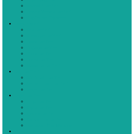
Zeytinyağlı Tarifler
Aperatif Tarifler
Bebek Yemek Tarifleri
Bugün Ne Pişirsem
Hamur İşleri
Kek Tarifleri
Kurabiye Tarifleri
Pasta Tarifleri
Poğaça Tarifleri
Pizza Tarifleri
Börek Tarifleri
Makarna Tarifleri
Tatlı Tarifleri
Sütlü Tatlı Tarifleri
Şerbetli Tatlı Tarifleri
Reçel Tarifleri
Diğer Tarifler
Turşu Tarifleri
Kışlık Tarifler
İçecek Tarifleri
Kahvaltılık Tarifleri
Ramazan İftar Menüleri
Videolu Yemek Tarifleri