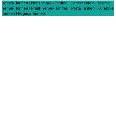
Yemek Tarifleri | Nefis Yemek Tarifleri | Ev Yemekleri | Resimli
Yemek Tarifleri | Pratik Yemek Tarifleri | Pasta Tarifleri | Kurabiye
Tarifleri | Poğaça Tarifleri