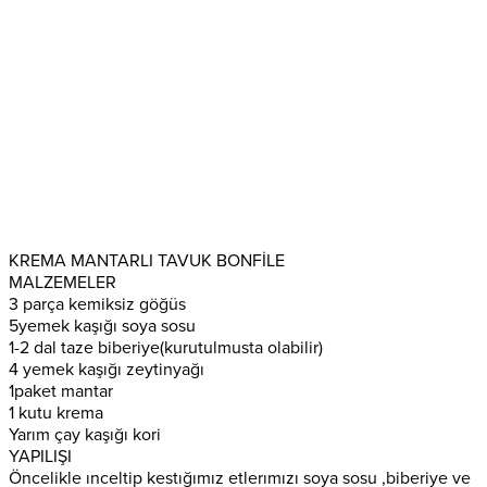
KREMA MANTARLI TAVUK BONFİLE
MALZEMELER
3 parça kemiksiz göğüs
5yemek kaşığı soya sosu
1-2 dal taze biberiye(kurutulmusta olabilir)
4 yemek kaşığı zeytinyağı
1paket mantar
1 kutu krema
Yarım çay kaşığı kori
YAPILIŞI
Öncelikle ınceltip kestığımız etlerımızı soya sosu ,biberiye ve