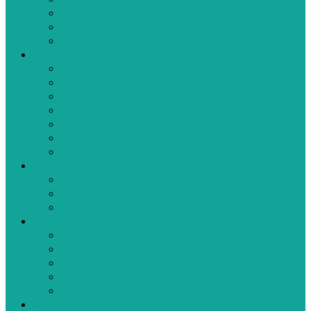
Zeytinyağlı Tarifler
Aperatif Tarifler
Bebek Yemek Tarifleri
Bugün Ne Pişirsem
Hamur İşleri
Kek Tarifleri
Kurabiye Tarifleri
Pasta Tarifleri
Poğaça Tarifleri
Pizza Tarifleri
Börek Tarifleri
Makarna Tarifleri
Tatlı Tarifleri
Sütlü Tatlı Tarifleri
Şerbetli Tatlı Tarifleri
Reçel Tarifleri
Diğer Tarifler
Turşu Tarifleri
Kışlık Tarifler
İçecek Tarifleri
Kahvaltılık Tarifleri
Ramazan İftar Menüleri
Videolu Yemek Tarifleri