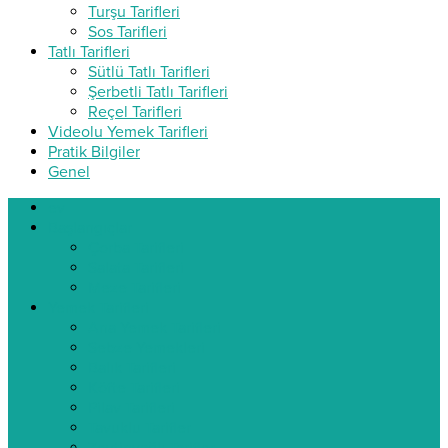
Turşu Tarifleri
Sos Tarifleri
Tatlı Tarifleri
Sütlü Tatlı Tarifleri
Şerbetli Tatlı Tarifleri
Reçel Tarifleri
Videolu Yemek Tarifleri
Pratik Bilgiler
Genel
ev
Başlangıçlar
Çorba Tarifleri
Salata Tarifleri
Meze Tarifleri
Yemek Tarifleri
Ana Yemek Tarifleri
Sebze Yemekleri
Balık Tarifleri
Köfte Tarifleri
Pilav Tarifleri
Tavuklu Tarifler