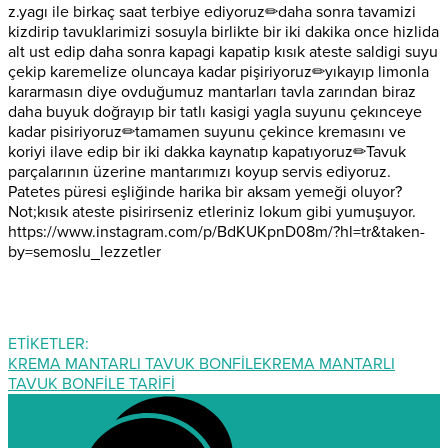
z.yagı ile birkaç saat terbiye ediyoruz
✏
daha sonra tavamizi
kizdirip tavuklarimizi sosuyla birlikte bir iki dakika once hizlida
alt ust edip daha sonra kapagi kapatip kısık ateste saldigi suyu
çekip karemelize oluncaya kadar pişiriyoruz
✏
yıkayıp limonla
kararmasın diye ovduğumuz mantarları tavla zarından biraz
daha buyuk doğrayıp bir tatlı kasigi yagla suyunu çekınceye
kadar pisiriyoruz
✏
tamamen suyunu çekince kremasını ve
koriyi ilave edip bir iki dakka kaynatıp kapatıyoruz
✏
Tavuk
parçalarının üzerine mantarımızı koyup servis ediyoruz.
Patetes püresi eşliğinde harika bir aksam yemeği oluyor
?
Not;kısık ateste pisirirseniz etleriniz lokum gibi yumuşuyor.
https://www.instagram.com/
p/BdKUKpnD08m/
?hl=tr&taken-
by=semoslu_lez
zetler
ETİKETLER:
KREMA MANTARLI TAVUK BONFİLE
KREMA MANTARLI
TAVUK BONFİLE TARİFİ