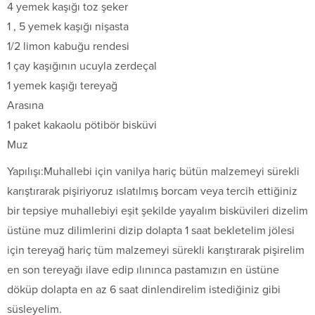
4 yemek kaşığı toz şeker
1 , 5 yemek kaşığı nişasta
1/2 limon kabuğu rendesi
1 çay kaşığının ucuyla zerdeçal
1 yemek kaşığı tereyağ
Arasına
1 paket kakaolu pötibör bisküvi
Muz
Yapılışı:Muhallebi için vanilya hariç bütün malzemeyi sürekli
karıştırarak pişiriyoruz ıslatılmış borcam veya tercih ettiğiniz
bir tepsiye muhallebiyi eşit şekilde yayalım bisküvileri dizelim
üstüne muz dilimlerini dizip dolapta 1 saat bekletelim jölesi
için tereyağ hariç tüm malzemeyi sürekli karıştırarak pişirelim
en son tereyağı ilave edip ılınınca pastamızın en üstüne
döküp dolapta en az 6 saat dinlendirelim istediğiniz gibi
süsleyelim.