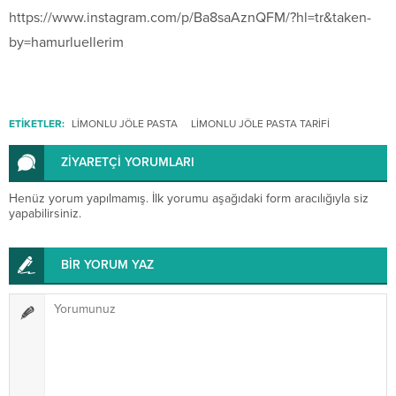
https://www.instagram.com/
p/Ba8saAznQFM/
?hl=tr&taken-
by=hamurluelle
rim
ETİKETLER:
LIMONLU JÖLE PASTA
LIMONLU JÖLE PASTA TARİFİ
ZİYARETÇİ YORUMLARI
Henüz yorum yapılmamış. İlk yorumu aşağıdaki form aracılığıyla siz
yapabilirsiniz.
BİR YORUM YAZ