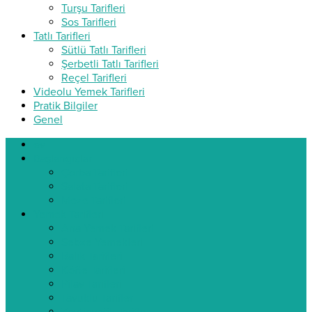
Turşu Tarifleri
Sos Tarifleri
Tatlı Tarifleri
Sütlü Tatlı Tarifleri
Şerbetli Tatlı Tarifleri
Reçel Tarifleri
Videolu Yemek Tarifleri
Pratik Bilgiler
Genel
ev
Başlangıçlar
Çorba Tarifleri
Salata Tarifleri
Meze Tarifleri
Yemek Tarifleri
Ana Yemek Tarifleri
Sebze Yemekleri
Balık Tarifleri
Köfte Tarifleri
Pilav Tarifleri
Tavuklu Tarifler