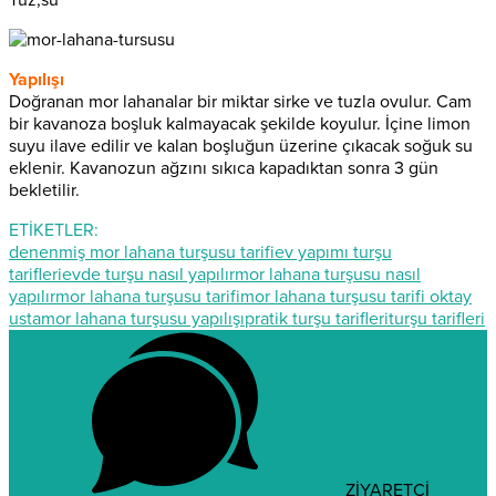
Yapılışı
Doğranan mor lahanalar bir miktar sirke ve tuzla ovulur. Cam
bir kavanoza boşluk kalmayacak şekilde koyulur. İçine limon
suyu ilave edilir ve kalan boşluğun üzerine çıkacak soğuk su
eklenir. Kavanozun ağzını sıkıca kapadıktan sonra 3 gün
bekletilir.
ETİKETLER:
denenmiş mor lahana turşusu tarifi
ev yapımı turşu
tarifleri
evde turşu nasıl yapılır
mor lahana turşusu nasıl
yapılır
mor lahana turşusu tarifi
mor lahana turşusu tarifi oktay
usta
mor lahana turşusu yapılışı
pratik turşu tarifleri
turşu tarifleri
ZİYARETÇİ