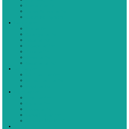
Zeytinyağlı Tarifler
Aperatif Tarifler
Bebek Yemek Tarifleri
Bugün Ne Pişirsem
Hamur İşleri
Kek Tarifleri
Kurabiye Tarifleri
Pasta Tarifleri
Poğaça Tarifleri
Pizza Tarifleri
Börek Tarifleri
Makarna Tarifleri
Tatlı Tarifleri
Sütlü Tatlı Tarifleri
Şerbetli Tatlı Tarifleri
Reçel Tarifleri
Diğer Tarifler
Turşu Tarifleri
Kışlık Tarifler
İçecek Tarifleri
Kahvaltılık Tarifleri
Ramazan İftar Menüleri
Videolu Yemek Tarifleri