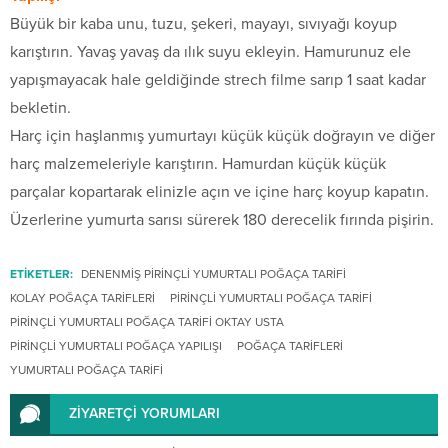
Büyük bir kaba unu, tuzu, şekeri, mayayı, sıvıyağı koyup
karıştırın. Yavaş yavaş da ılık suyu ekleyin. Hamurunuz ele
yapışmayacak hale geldiğinde strech filme sarıp 1 saat kadar
bekletin.
Harç için haşlanmış yumurtayı küçük küçük doğrayın ve diğer
harç malzemeleriyle karıştırın. Hamurdan küçük küçük
parçalar kopartarak elinizle açın ve içine harç koyup kapatın.
Üzerlerine yumurta sarısı sürerek 180 derecelik fırında pişirin.
ETİKETLER:
DENENMIŞ PIRINÇLI YUMURTALI POĞAÇA TARIFI
KOLAY POĞAÇA TARIFLERI
PIRINÇLI YUMURTALI POĞAÇA TARIFI
PIRINÇLI YUMURTALI POĞAÇA TARIFI OKTAY USTA
PIRINÇLI YUMURTALI POĞAÇA YAPILIŞI
POĞAÇA TARIFLERI
YUMURTALI POĞAÇA TARIFI
ZİYARETÇİ YORUMLARI