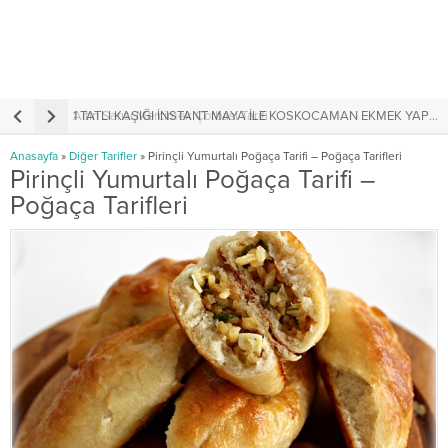
Altın Sarısı Mercimek Çorbası Tarifi
1 TATLI KAŞIĞI İNSTANT MAYA İLE KOSKOCAMAN EKMEK YAPIMI
A
Anasayfa
»
Diğer Tarifler
»
Pirinçli Yumurtalı Poğaça Tarifi – Poğaça Tarifleri
Pirinçli Yumurtalı Poğaça Tarifi –
Poğaça Tarifleri