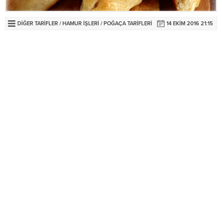
DIĞER TARIFLER
/
HAMUR İŞLERI
/
POĞAÇA TARIFLERI
14 EKIM 2016 21:15