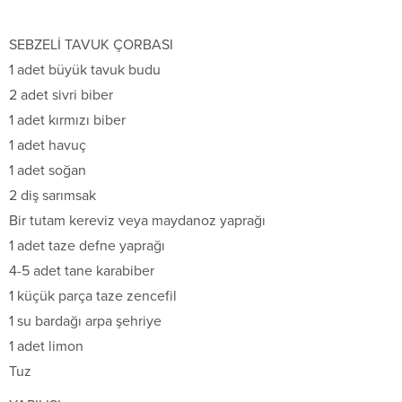
SEBZELİ TAVUK ÇORBASI
1 adet büyük tavuk budu
2 adet sivri biber
1 adet kırmızı biber
1 adet havuç
1 adet soğan
2 diş sarımsak
Bir tutam kereviz veya maydanoz yaprağı
1 adet taze defne yaprağı
4-5 adet tane karabiber
1 küçük parça taze zencefil
1 su bardağı arpa şehriye
1 adet limon
Tuz