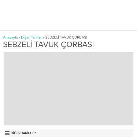
Anasayfa
»
Diğer Tarifler
»
SEBZELİ TAVUK ÇORBASI
SEBZELİ TAVUK ÇORBASI
DIĞER TARIFLER