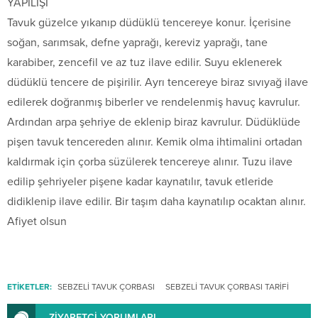
YAPILIŞI
Tavuk güzelce yıkanıp düdüklü tencereye konur. İçerisine
soğan, sarımsak, defne yaprağı, kereviz yaprağı, tane
karabiber, zencefil ve az tuz ilave edilir. Suyu eklenerek
düdüklü tencere de pişirilir. Ayrı tencereye biraz sıvıyağ ilave
edilerek doğranmış biberler ve rendelenmiş havuç kavrulur.
Ardından arpa şehriye de eklenip biraz kavrulur. Düdüklüde
pişen tavuk tencereden alınır. Kemik olma ihtimalini ortadan
kaldırmak için çorba süzülerek tencereye alınır. Tuzu ilave
edilip şehriyeler pişene kadar kaynatılır, tavuk etleride
didiklenip ilave edilir. Bir taşım daha kaynatılıp ocaktan alınır.
Afiyet olsun
ETİKETLER:
SEBZELİ TAVUK ÇORBASI
SEBZELİ TAVUK ÇORBASI TARİFİ
ZİYARETÇİ YORUMLARI