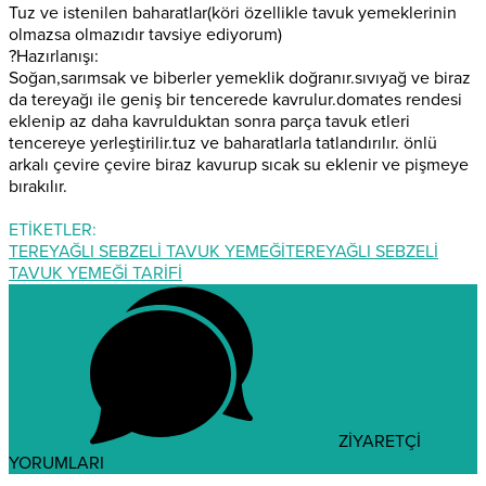
Tuz ve istenilen baharatlar(köri özellikle tavuk yemeklerinin
olmazsa olmazıdır tavsiye ediyorum)
?
Hazırlanışı:
Soğan,sarımsak ve biberler yemeklik doğranır.sıvıyağ ve biraz
da tereyağı ile geniş bir tencerede kavrulur.domates rendesi
eklenip az daha kavrulduktan sonra parça tavuk etleri
tencereye yerleştirilir.tuz ve baharatlarla tatlandırılır. önlü
arkalı çevire çevire biraz kavurup sıcak su eklenir ve pişmeye
bırakılır.
ETİKETLER:
TEREYAĞLI SEBZELİ TAVUK YEMEĞİ
TEREYAĞLI SEBZELİ
TAVUK YEMEĞİ TARİFİ
ZİYARETÇİ
YORUMLARI