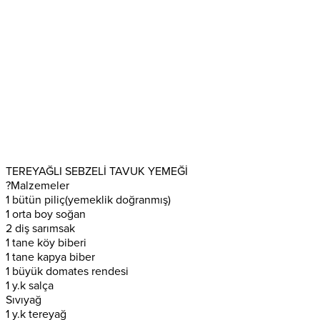
TEREYAĞLI SEBZELİ TAVUK YEMEĞİ
?
Malzemeler
1 bütün piliç(yemeklik doğranmış)
1 orta boy soğan
2 diş sarımsak
1 tane köy biberi
1 tane kapya biber
1 büyük domates rendesi
1 y.k salça
Sıvıyağ
1 y.k tereyağ