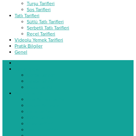
Turşu Tarifleri
Sos Tarifleri
Tatlı Tarifleri
Sütlü Tatlı Tarifleri
Şerbetli Tatlı Tarifleri
Reçel Tarifleri
Videolu Yemek Tarifleri
Pratik Bilgiler
Genel
ev
Başlangıçlar
Çorba Tarifleri
Salata Tarifleri
Meze Tarifleri
Yemek Tarifleri
Ana Yemek Tarifleri
Sebze Yemekleri
Balık Tarifleri
Köfte Tarifleri
Pilav Tarifleri
Tavuklu Tarifler