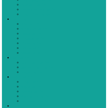
Zeytinyağlı Tarifler
Aperatif Tarifler
Bebek Yemek Tarifleri
Bugün Ne Pişirsem
Hamur İşleri
Kek Tarifleri
Kurabiye Tarifleri
Pasta Tarifleri
Poğaça Tarifleri
Pizza Tarifleri
Börek Tarifleri
Makarna Tarifleri
Tatlı Tarifleri
Sütlü Tatlı Tarifleri
Şerbetli Tatlı Tarifleri
Reçel Tarifleri
Diğer Tarifler
Turşu Tarifleri
Kışlık Tarifler
İçecek Tarifleri
Kahvaltılık Tarifleri
Ramazan İftar Menüleri
Videolu Yemek Tarifleri