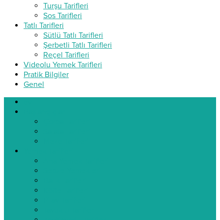
Turşu Tarifleri
Sos Tarifleri
Tatlı Tarifleri
Sütlü Tatlı Tarifleri
Şerbetli Tatlı Tarifleri
Reçel Tarifleri
Videolu Yemek Tarifleri
Pratik Bilgiler
Genel
ev
Başlangıçlar
Çorba Tarifleri
Salata Tarifleri
Meze Tarifleri
Yemek Tarifleri
Ana Yemek Tarifleri
Sebze Yemekleri
Balık Tarifleri
Köfte Tarifleri
Pilav Tarifleri
Tavuklu Tarifler