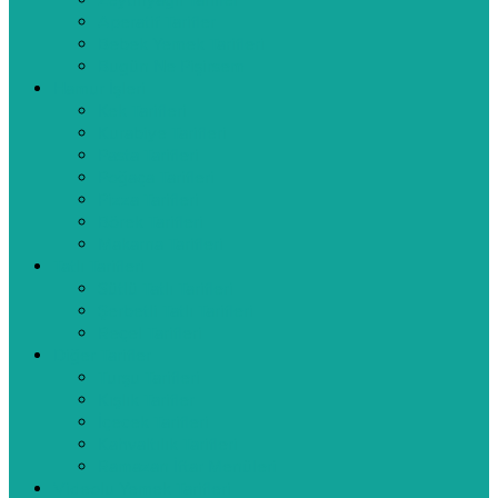
Zeytinyağlı Tarifler
Aperatif Tarifler
Bebek Yemek Tarifleri
Bugün Ne Pişirsem
Hamur İşleri
Kek Tarifleri
Kurabiye Tarifleri
Pasta Tarifleri
Poğaça Tarifleri
Pizza Tarifleri
Börek Tarifleri
Makarna Tarifleri
Tatlı Tarifleri
Sütlü Tatlı Tarifleri
Şerbetli Tatlı Tarifleri
Reçel Tarifleri
Diğer Tarifler
Turşu Tarifleri
Kışlık Tarifler
İçecek Tarifleri
Kahvaltılık Tarifleri
Ramazan İftar Menüleri
Videolu Yemek Tarifleri