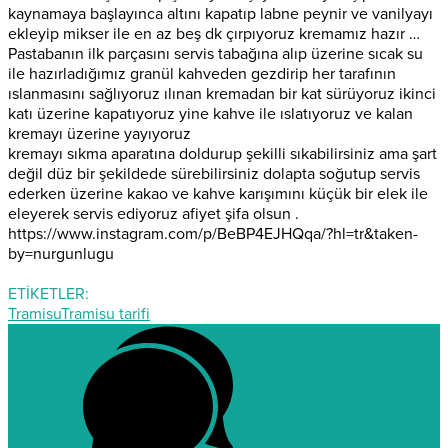
kaynamaya başlayınca altını kapatıp labne peynir ve vanilyayı
ekleyip mikser ile en az beş dk çırpıyoruz kremamız hazır …
Pastabanın ilk parçasını servis tabağına alıp üzerine sıcak su
ile hazırladığımız granül kahveden gezdirip her tarafının
ıslanmasını sağlıyoruz ılınan kremadan bir kat sürüyoruz ikinci
katı üzerine kapatıyoruz yine kahve ile ıslatıyoruz ve kalan
kremayı üzerine yayıyoruz
kremayı sıkma aparatına doldurup şekilli sıkabilirsiniz ama şart
değil düz bir şekildede sürebilirsiniz dolapta soğutup servis
ederken üzerine kakao ve kahve karışımını küçük bir elek ile
eleyerek servis ediyoruz afiyet şifa olsun .
https://www.instagram.com/
p/BeBP4EJHQqa/
?hl=tr&taken-
by=nurgunlugu
ETİKETLER:
Tramisu
Tramisu tarifi