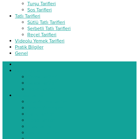
Turşu Tarifleri
Sos Tarifleri
Tatlı Tarifleri
Sütlü Tatlı Tarifleri
Şerbetli Tatlı Tarifleri
Reçel Tarifleri
Videolu Yemek Tarifleri
Pratik Bilgiler
Genel
ev
Başlangıçlar
Çorba Tarifleri
Salata Tarifleri
Meze Tarifleri
Yemek Tarifleri
Ana Yemek Tarifleri
Sebze Yemekleri
Balık Tarifleri
Köfte Tarifleri
Pilav Tarifleri
Tavuklu Tarifler