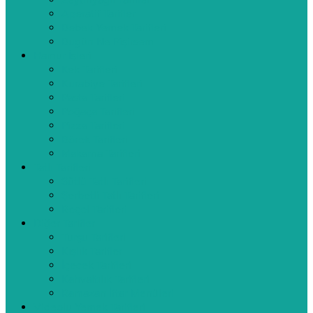
Zeytinyağlı Tarifler
Aperatif Tarifler
Bebek Yemek Tarifleri
Bugün Ne Pişirsem
Hamur İşleri
Kek Tarifleri
Kurabiye Tarifleri
Pasta Tarifleri
Poğaça Tarifleri
Pizza Tarifleri
Börek Tarifleri
Makarna Tarifleri
Tatlı Tarifleri
Sütlü Tatlı Tarifleri
Şerbetli Tatlı Tarifleri
Reçel Tarifleri
Diğer Tarifler
Turşu Tarifleri
Kışlık Tarifler
İçecek Tarifleri
Kahvaltılık Tarifleri
Ramazan İftar Menüleri
Videolu Yemek Tarifleri