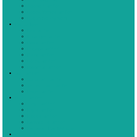
Zeytinyağlı Tarifler
Aperatif Tarifler
Bebek Yemek Tarifleri
Bugün Ne Pişirsem
Hamur İşleri
Kek Tarifleri
Kurabiye Tarifleri
Pasta Tarifleri
Poğaça Tarifleri
Pizza Tarifleri
Börek Tarifleri
Makarna Tarifleri
Tatlı Tarifleri
Sütlü Tatlı Tarifleri
Şerbetli Tatlı Tarifleri
Reçel Tarifleri
Diğer Tarifler
Turşu Tarifleri
Kışlık Tarifler
İçecek Tarifleri
Kahvaltılık Tarifleri
Ramazan İftar Menüleri
Videolu Yemek Tarifleri