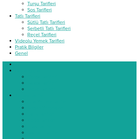
Turşu Tarifleri
Sos Tarifleri
Tatlı Tarifleri
Sütlü Tatlı Tarifleri
Şerbetli Tatlı Tarifleri
Reçel Tarifleri
Videolu Yemek Tarifleri
Pratik Bilgiler
Genel
ev
Başlangıçlar
Çorba Tarifleri
Salata Tarifleri
Meze Tarifleri
Yemek Tarifleri
Ana Yemek Tarifleri
Sebze Yemekleri
Balık Tarifleri
Köfte Tarifleri
Pilav Tarifleri
Tavuklu Tarifler